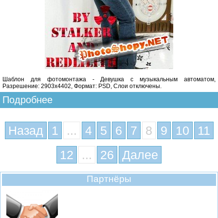
Шаблон для фотомонтажа - Девушка с музыкальным автоматом,
Разрешение: 2903х4402, Формат: PSD, Слои отключены.
Подробнее
Назад
1
...
4
5
6
7
8
9
10
11
12
...
26
Далее
Партнёры