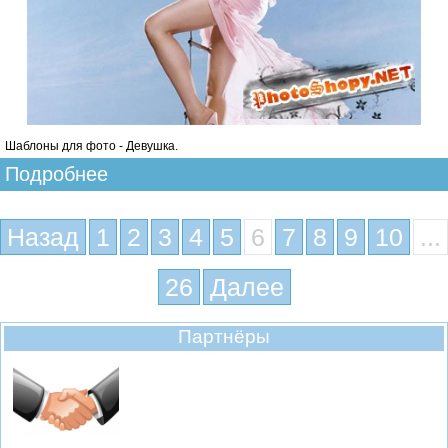
Шаблоны для фото - Девушка.
Подробнее
Назад
1
2
3
4
5
6
7
8
9
10
...
26
Далее
Партнёры