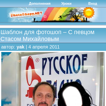
Дополнения
Уроки
Вход
Шаблон для фотошоп – С певцом
Стасом Михайловым
автор:
yak
| 4 апреля 2011