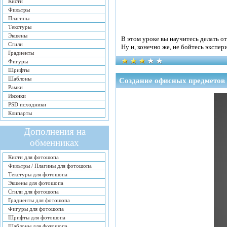
Кисти
Фильтры
Плагины
Текстуры
Экшены
В этом уроке вы научитесь делать о
Стили
Ну и, конечно же, не бойтесь экспе
Градиенты
Фигуры
Шрифты
Шаблоны
Создание офисных предметов
Рамки
Иконки
PSD исходники
Клипарты
Дополнения на
обменниках
Кисти для фотошопа
Фильтры / Плагины для фотошопа
Текстуры для фотошопа
Экшены для фотошопа
Стили для фотошопа
Градиенты для фотошопа
Фигуры для фотошопа
Шрифты для фотошопа
Шаблоны для фотошопа