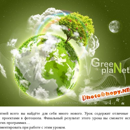
ятней всего вы найдёте для себя много нового. Урок содержит отличные 
 проектами в фотошопа. Финальный результат этого урока вы сможете ис
других программах…
риментировать при работе с этим уроком.