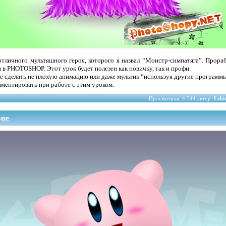
отличного мультяшного героя, которого я назвал “Монстр-симпатяга”. Прораб
в PHOTOSHOP. Этот урок будет полезен как новичку, так и профи.
те сделать не плохую анимацию или даже мультик “используя другие программ
риментировать при работе с этим уроком.
Просмотров: 4 544 автор:
Lekt
опе