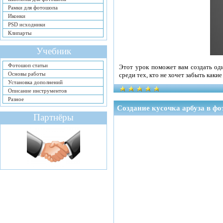
Рамки для фотошопа
Иконки
PSD исходники
Клипарты
Учебник
Фотошоп статьи
Этот урок поможет вам создать од
Основы работы
среди тех, кто не хочет забыть как
Установка дополнений
Описание инструментов
Разное
Создание кусочка арбуза в ф
Партнёры