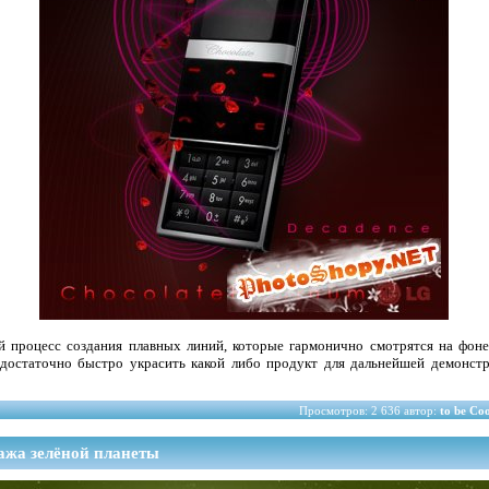
 процесс создания плавных линий, которые гармонично смотрятся на фон
достаточно быстро украсить какой либо продукт для дальнейшей демонстр
Просмотров: 2 636 автор:
to be Co
ажа зелёной планеты