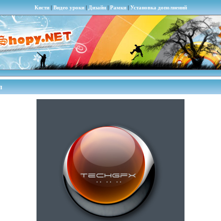
Кисти
|
Видео уроки
|
Дизайн
|
Рамки
|
Установка дополнений
п