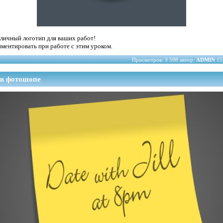
тличный логотип для ваших работ!
риментировать при работе с этим уроком.
Просмотров: 3 598 автор:
ADMIN
15
 в фотошопе