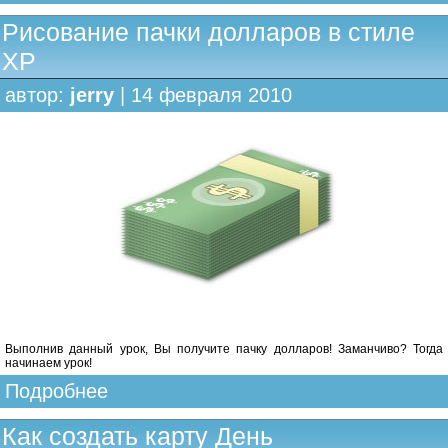
Рисование пачки долларов в стиле
XP
автор:
jerry
| 14 февраля 2010
Выполнив данный урок, Вы получите пачку долларов! Заманчиво? Тогда
начинаем урок!
Подробнее
Как создать карту День