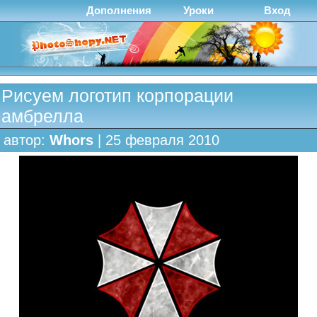
Дополнения
Уроки
Вход
Рисуем логотип корпорации
амбрелла
автор:
Whors
| 25 февраля 2010